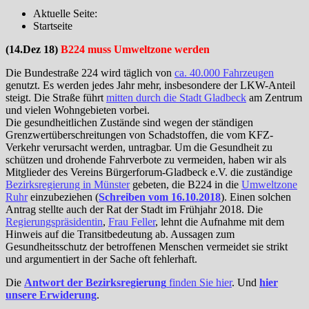
Aktuelle Seite:
Startseite
(14.Dez 18)
B224 muss Umweltzone werden
Die Bundestraße 224 wird täglich von
ca. 40.000 Fahrzeugen
genutzt. Es werden jedes Jahr mehr, insbesondere der LKW-Anteil
steigt. Die Straße führt
mitten durch die Stadt Gladbeck
am Zentrum
und vielen Wohngebieten vorbei.
Die gesundheitlichen Zustände sind wegen der ständigen
Grenzwertüberschreitungen von Schadstoffen, die vom KFZ-
Verkehr verursacht werden, untragbar. Um die Gesundheit zu
schützen und drohende Fahrverbote zu vermeiden, haben wir als
Mitglieder des Vereins Bürgerforum-Gladbeck e.V. die zuständige
Bezirksregierung in Münster
gebeten, die B224 in die
Umweltzone
Ruhr
einzubeziehen (
Schreiben vom 16.10.2018
). Einen solchen
Antrag stellte auch der Rat der Stadt im Frühjahr 2018. Die
Regierungspräsidentin
,
Frau Feller
, lehnt die Aufnahme mit dem
Hinweis auf die Transitbedeutung ab. Aussagen zum
Gesundheitsschutz der betroffenen Menschen vermeidet sie strikt
und argumentiert in der Sache oft fehlerhaft.
Die
Antwort der Bezirksregierung
finden Sie hier
. Und
hier
unsere Erwiderung
.