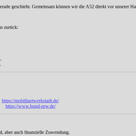
 gerade geschieht. Gemeinsam können wir die A52 direkt vor unserer H
ns zurück:
.
.
t
https://mobilitaetwerkstadt.de/
RW
https://www.bund-nrw.de/
ied, aber auch finanzielle Zuwendung.