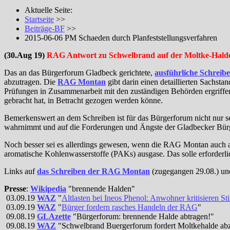
Aktuelle Seite:
Startseite
>>
Beiträge-BF
>>
2015-06-06 PM Schaeden durch Planfeststellungsverfahren
(30.Aug 19)
RAG Antwort zu Schwelbrand auf der Moltke-Hald
Das an das Bürgerforum Gladbeck gerichtete,
ausführliche Schreib
abzutragen. Die
RAG Montan
gibt darin einen detaillierten Sachst
Prüfungen in Zusammenarbeit mit den zuständigen Behörden ergriffen
gebracht hat, in Betracht gezogen werden könne.
Bemerkenswert an dem Schreiben ist für das Bürgerforum nicht nur s
wahrnimmt und auf die Forderungen und Ängste der Gladbecker Bürger 
Noch besser sei es allerdings gewesen, wenn die RAG Montan auch a
aromatische Kohlenwasserstoffe (PAKs) ausgase. Das solle erforderli
Links auf
das Schreiben der RAG Montan
(zugegangen 29.08.) u
Presse
:
Wikipedia
"brennende Halden"
03.09.19
WAZ
"
Altlasten bei Ineos Phenol: Anwohner kritisieren Sti
03.09.19
WAZ
"
Bürger fordern rasches Handeln der RAG
"
09.08.19
GLAzette
"Bürgerforum: brennende Halde abtragen!"
09.08.19
WAZ
"Schwelbrand Buergerforum fordert Moltkehalde ab