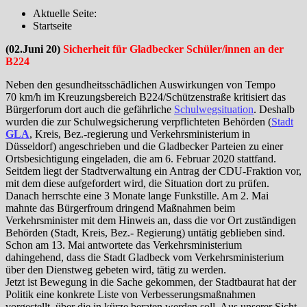
Aktuelle Seite:
Startseite
(02.Juni 20)
Sicherheit für Gladbecker Schüler/innen an der
B224
Neben den gesundheitsschädlichen Auswirkungen von Tempo
70 km/h im Kreuzungsbereich B224/Schützenstraße kritisiert das
Bürgerforum dort auch die gefährliche
Schulwegsituation
. Deshalb
wurden die zur Schulwegsicherung verpflichteten Behörden (
Stadt
GLA
, Kreis, Bez.-regierung und Verkehrsministerium in
Düsseldorf) angeschrieben und die Gladbecker Parteien zu einer
Ortsbesichtigung eingeladen, die am 6. Februar 2020 stattfand.
Seitdem liegt der Stadtverwaltung ein Antrag der CDU-Fraktion vor,
mit dem diese aufgefordert wird, die Situation dort zu prüfen.
Danach herrschte eine 3 Monate lange Funkstille. Am 2. Mai
mahnte das Bürgerfroum dringend Maßnahmen beim
Verkehrsminister mit dem Hinweis an, dass die vor Ort zuständigen
Behörden (Stadt, Kreis, Bez.- Regierung) untätig geblieben sind.
Schon am 13. Mai antwortete das Verkehrsministerium
dahingehend, dass die Stadt Gladbeck vom Verkehrsministerium
über den Dienstweg gebeten wird, tätig zu werden.
Jetzt ist Bewegung in die Sache gekommen, der Stadtbaurat hat der
Politik eine konkrete Liste von Verbesserungsmaßnahmen
vorgestellt, über die in kürze beraten werden soll. Aus unserer Sicht