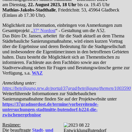
am Dienstag,
22. August 2023, 18 Uhr
bis ca. 19.45 Uhr
Mathias-Jakobs-Stadthalle
, Friedrichstr. 53, 45964 Gladbeck
(Einlass ab 17.30 Uhr).
Möglichkeit zur Information, einbringen von Anmerkungen zum
Gesamtprojekt „
37° Nordost
“ - Gestaltung um die A52.
Das Büro Dr. Jansen, arbeitet für die Stadt aktuell an dem Thema
Städtebauliche Sanierungsmaßnahme, wird einen kurzen Vortrag
über die Ergebnisse und deren Bedeutung für die Stadtgesellschaft
und insbesondere die Eigentümer:innen in den betroffenen Gebieten
halten. Dazu besteht die Möglichkeit sich an Thementischen zu
informieren. Fachleute aus dem Fachbüro sowie aus der
Stadtverwaltung stehen für Fragen und Beratungswünsche gerne zur
Verfügung, s.a.
WAZ
Anmeldung unter:
https://beteiligung.nrw.de/portal/37grad/beteiligung/themen/1003590
Weiterführende Informationen zur Städtebaulichen
Sanierungsmaßnahme finden Sie auf der Projektwebsite unter
https://37gradnordost.de/termine/vorbereitende-
untersuchungen-stadtmitte-butendorf-b224-die-
zwischenergebnisse
Resümee:
Die beauftragte
Stadt- und