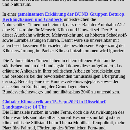
und Naturraum.
In einer
gemeinsamen Erklärung der BUND Gruppen Bottrop,
Recklinghausen und Gladbeck
unterstreichen die
Naturschützer*innen noch einmal, dass der Bau der Autobahn A52
eine Katastrophe für Mensch, Klima und Umwelt sei. Der Bau
dieser Autobahn würde zu Mehrverkehr und zu höheren Schadstoff-
sowie Lärmbelastungen führen. Damit wäre sie unvereinbar mit
allen beschlossenen Klimazielen, die beschlossene Begrenzung der
Klimaerwärmung im Pariser Klimaschutzabkommen wird ignoriert.
Die Naturschützer*innen haben in einem offenen Brief an die
städtischen und an die Landtagsfraktionen diese aufgefordert, das
erläuterte Anliegen in Ihrer politischen Arbeit zu berücksichtigen
und besonders bei der bevorstehenden turnusmäßigen Überprüfung
der sog. Bedarfspläne des Bundesverkehrswegeplans sowie der
ansteehnden Erarbeitung der Grundlagen eines
Bundesverkehrswege- und monilitätsplans 2040 zu unterstützen.
Globaler Klimastreik am 15. Sept.2023 in Düsseldorf,
Landtagswiese 14 Uhr
Die Klimaziele rücken in weite Ferne, doch die Auswirkungen des
Klimawandels sind überall zu spüren! Besonders auffällig ist der
klimapolitische Stillstand beim Thema Mobilität. Tempolimit, mehr
Platz fürs Fahrrad, Förderung des öffentlichen Fern- und