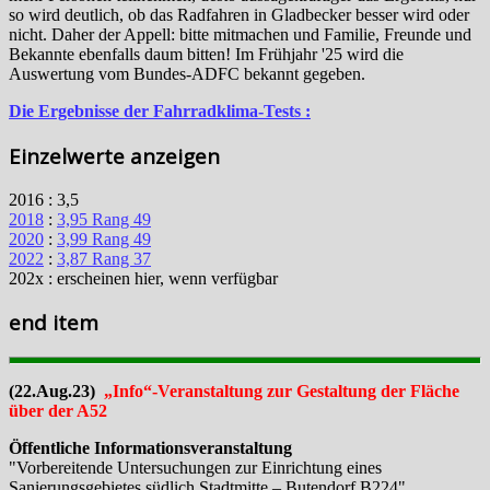
so wird deutlich, ob das Radfahren in Gladbecker besser wird oder
nicht. Daher der Appell: bitte mitmachen und Familie, Freunde und
Bekannte ebenfalls daum bitten! Im Frühjahr '25 wird die
Auswertung vom Bundes-ADFC bekannt gegeben.
Die Ergebnisse der Fahrradklima-Tests :
Einzelwerte anzeigen
2016 : 3,5
2018
:
3,95 Rang 49
2020
:
3,99 Rang 49
2022
:
3,87 Rang 37
202x : erscheinen hier, wenn verfügbar
end item
(22.Aug.23)
„Info“-Veranstaltung zur Gestaltung der Fläche
über der A52
Öffentliche Informationsveranstaltung
"Vorbereitende Untersuchungen zur Einrichtung eines
Sanierungsgebietes südlich Stadtmitte – Butendorf B224"