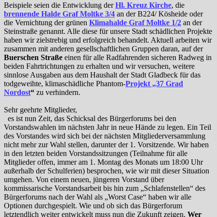
Beispiele seien die Entwicklung der
Hl. Kreuz Kirche
, die
brennende Halde Graf Moltke 3/4
an der B224/ Kösheide oder
die Vernichtung der grünen
Klimahalde Graf Moltke 1/2
an der
Steinstraße genannt. Alle diese für unsere Stadt schädlichen Projekte
haben wir zielstrebig und erfolgreich behandelt. Aktuell arbeiten wir
zusammen mit anderen gesellschaftlichen Gruppen daran, auf der
Buerschen Straße
einen für alle Radfahrenden sicheren Radweg in
beiden Fahrtrichtungen zu erhalten und wir versuchen, weitere
sinnlose Ausgaben aus dem Haushalt der Stadt Gladbeck für das
todgeweihte, klimaschädliche Phantom-
Projekt „37 Grad
Nordost
“
zu verhindern.
Sehr geehrte Mitglieder,
es ist nun Zeit, das Schicksal des Bürgerforums bei den
Vorstandswahlen im nächsten Jahr in neue Hände zu legen. Ein Teil
des Vorstandes wird sich bei der nächsten Mitgliederversammlung
nicht mehr zur Wahl stellen, darunter der 1. Vorsitzende. Wir haben
in den letzten beiden Vorstandssitzungen (Teilnahme für alle
Mitglieder offen, immer am 1. Montag des Monats um 18:00 Uhr
außerhalb der Schulferien) besprochen, wie wir mit dieser Situation
umgehen. Von einem neuen, jüngeren Vorstand über
kommissarische Vorstandsarbeit bis hin zum „Schlafenstellen“ des
Bürgerforums nach der Wahl als „Worst Case“ haben wir alle
Optionen durchgespielt. Wie und ob sich das Bürgerforum
letztendlich weiter entwickelt muss nun die Zukunft zeigen.
Wer