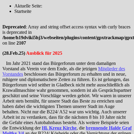
Aktuelle Seite:
Startseite
Deprecated
: Array and string offset access syntax with curly braces
is deprecated in
/home/h19dviki5hj3/webseiten/plugins/content/gpxtrackmap/gp
on line
2107
(28.Feb.25)
Ausblick für 2025
Im Jahr 2021 stand das Bürgerforum unter dem damaligen
Vorstand als Verein vor dem Ende, als die jetzigen
M
itglieder des
Vorstandes
beschlossen das Bürgerforum zu erhalten und in neue,
ruhigere und diplomatischere Zeiten zu führen. Es ist gelungen, das
Bürgerforum wird seither in Gladbeck nicht mehr ausschließlich als
Krawallmaschine wahr genommen, sondern ist als Gesprächspartner
geschätzt und seine Vorschläge werden gehört. Wir waren in unserer
Arbeit stets bemüht, für unsere Stadt das Beste zu erreichen und
haben dabei die wichtigsten Themen unserer Stadt im Auge
behalten. Nicht nur die B224/ A52 war uns wichtig. Auch unserer
Arbeit ist zu verdanken, dass für die nächsten 8 bis 10 Jahre nicht
die Gefahr eines Autobahnbaus besteht. Als weitere Beispiele seien
die Entwicklung der
Hl. Kreuz Kirche
, die
brennende Halde Graf
Moltke 3/4
an der B224/ Kösheide oder die Vernichtung der grünen