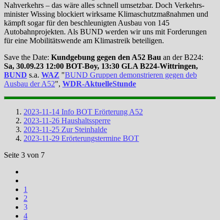
Nahverkehrs – das wäre alles schnell umsetzbar. Doch Verkehrs­
minister Wissing blockiert wirksame Klimaschutzmaßnahmen und
kämpft sogar für den beschleunigten Ausbau von 145
Autobahnprojekten. Als BUND werden wir uns mit Forderungen
für eine Mobilitätswende am Klimastreik beteiligen.
Save the Date:
Kundgebung gegen den A52 Bau
an der B224:
Sa, 30.09.23 12:00 BOT-Boy, 13:30 GLA B224-Wittringen,
BUND
s.a.
WAZ
"
BUND Gruppen demonstrieren gegen deb
Ausbau der A52
",
WDR-AktuelleStunde
2023-11-14 Info BOT Erörterung A52
2023-11-26 Haushaltssperre
2023-11-25 Zur Steinhalde
2023-11-29 Erörterungstermine BOT
Seite 3 von 7
1
2
3
4