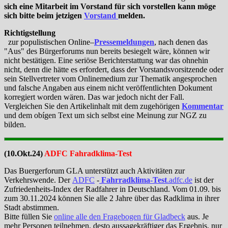
sich eine Mitarbeit im Vorstand für sich vorstellen kann möge
sich bitte beim jetzigen
Vorstand
melden.
Richtigstellung
zur populistischen Online–
Pressemeldungen
, nach denen das
"Aus" des Bürgerforums nun bereits besiegelt wäre, können wir
nicht bestätigen. Eine seriöse Berichterstattung war das ohnehin
nicht, denn die hätte es erfordert, dass der Vorstandsvorsitzende oder
sein Stellvertreter vom Onlinemedium zur Thematik angesprochen
und falsche Angaben aus einem nicht veröffentlichten Dokument
korregiert worden wären. Das war jedoch nicht der Fall.
Vergleichen Sie den Artikelinhalt mit dem zugehörigen
Kommentar
und dem obígen Text um sich selbst eine Meinung zur NGZ zu
bilden.
(10.Okt.24)
ADFC Fahradklima-Test
Das Buergerforum GLA unterstützt auch Aktivitäten zur
Verkehrswende. Der
ADFC
-
Fahrradklima-Test
.adfc.de
ist der
Zufriedenheits-Index der Radfahrer in Deutschland. Vom 01.09. bis
zum 30.11.2024 können Sie alle 2 Jahre über das Radklima in ihrer
Stadt abstimmen.
Bitte füllen Sie
online alle den Fragebogen für Gladbeck
aus. Je
mehr Personen teilnehmen, desto aussagekräftiger das Ergebnis, nur