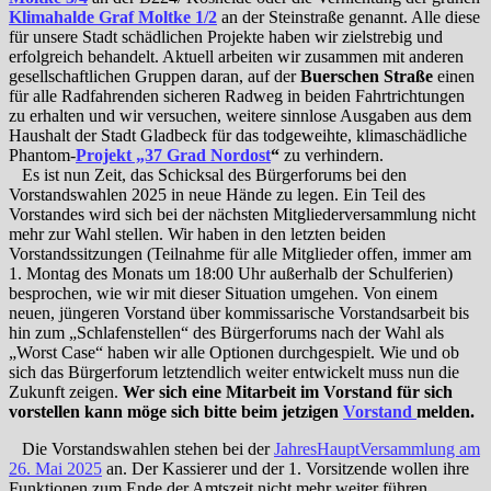
Klimahalde Graf Moltke 1/2
an der Steinstraße genannt. Alle diese
für unsere Stadt schädlichen Projekte haben wir zielstrebig und
erfolgreich behandelt. Aktuell arbeiten wir zusammen mit anderen
gesellschaftlichen Gruppen daran, auf der
Buerschen Straße
einen
für alle Radfahrenden sicheren Radweg in beiden Fahrtrichtungen
zu erhalten und wir versuchen, weitere sinnlose Ausgaben aus dem
Haushalt der Stadt Gladbeck für das todgeweihte, klimaschädliche
Phantom-
Projekt „37 Grad Nordost
“
zu verhindern.
Es ist nun Zeit, das Schicksal des Bürgerforums bei den
Vorstandswahlen 2025 in neue Hände zu legen. Ein Teil des
Vorstandes wird sich bei der nächsten Mitgliederversammlung nicht
mehr zur Wahl stellen. Wir haben in den letzten beiden
Vorstandssitzungen (Teilnahme für alle Mitglieder offen, immer am
1. Montag des Monats um 18:00 Uhr außerhalb der Schulferien)
besprochen, wie wir mit dieser Situation umgehen. Von einem
neuen, jüngeren Vorstand über kommissarische Vorstandsarbeit bis
hin zum „Schlafenstellen“ des Bürgerforums nach der Wahl als
„Worst Case“ haben wir alle Optionen durchgespielt. Wie und ob
sich das Bürgerforum letztendlich weiter entwickelt muss nun die
Zukunft zeigen.
Wer sich eine Mitarbeit im Vorstand für sich
vorstellen kann möge sich bitte beim jetzigen
Vorstand
melden.
Die Vorstandswahlen stehen bei der
JahresHauptVersammlung am
26. Mai 2025
an. Der Kassierer und der 1. Vorsitzende wollen ihre
Funktionen zum Ende der Amtszeit nicht mehr weiter führen.