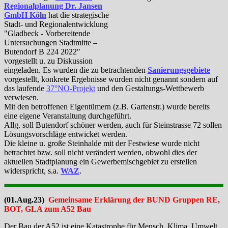
Regionalplanung Dr. Jansen
GmbH Köln
hat die strategische
Stadt- und Regionalentwicklung
"Gladbeck - Vorbereitende
Untersuchungen Stadtmitte –
Butendorf B 224 2022"
vorgestellt u. zu Diskussion
eingeladen. Es wurden die zu betrachtenden
Sanierungsgebiete
vorgestellt, konkrete Ergebnisse wurden nicht genannt sondern auf
das laufende
37°NO-Projekt
und den Gestaltungs-Wettbewerb
verwiesen.
Mit den betroffenen Eigentümern (z.B. Gartenstr.) wurde bereits
eine eigene Veranstaltung durchgeführt.
Allg. soll Butendorf schöner werden, auch für Steinstrasse 72 sollen
Lösungsvorschläge entwicket werden.
Die kleine u. große Steinhalde mit der Festwiese wurde nicht
betrachtet bzw. soll nicht verändert werden, obwohl dies der
aktuellen Stadtplanung ein Gewerbemischgebiet zu erstellen
widerspricht, s.a.
WAZ
.
(01.Aug.23)
Gemeinsame Erklärung der BUND Gruppen RE,
BOT, GLA zum A52 Bau
Der Bau der A52 ist eine Katastrophe für Mensch, Klima, Umwelt