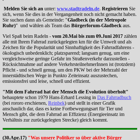
Melden Sie sich an
unter:
www.stadtradeln.de
.
Registrieren
Sie
sich, wenn Sie dies in der Vergangenheit noch nicht gemacht haben.
Sie suchen dann als Gemeinde: "
Gladbeck (in der Metropole
Ruhr)
" und wählen als Team das
Bürgerforum-Gladbeck
aus.
Viel Spaß beim Radeln -
vom 20.Mai bis zum 09.Juni 2017
zählen
alle mit Ihrem Fahrrad zurückgelegten km für die Umwelt und als
Zeichen für die Popularität und Sinnhaftigkeit des Fahrradfahrens -
ökologisch unbedenklich; platzsparend; langsam genug, um eine
vergleichsweise geringe Gefahr im Straßenverkehr darzustellen -
Rücksichtnahme auf andere VerkehrsteilnehmerInnen ist (trotzdem)
Pflicht - und schnell genug, um den PKW bei der Mehrzahl der
innerstädtischen Wege in Punkto Zeiteinsatz auszustechen,
emissionsfrei und leise, schnell und effizient.
"Mit dem Fahrrad hat der Mensch die Evolution überholt"
behauptete schon 1979 Hans-Erhard Lessing in
Das Fahrradbuch
(bei rororo erschienen,
Reinbek
) und stellt in einer Grafik
anschaulich dar, dass es keine Fortbewegungsart für Tier und
Mensch gibt, die dem Fahrrad an Effizienz (Energieeinsatz im
Verhältnis zur zurückgelegten Strecke) gleich kommt.
(30.Apr.17)
"Was unsere Politiker so über aktive Bürger