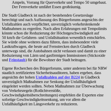
Ampeln, Vorrang für Querverkehr und Tempo 50 umgebaut.
Der Fernverkehr umfährt Essen großräumig.
Die Stadt Gladbeck ist nach der bestehenden Gesetzeslage
berechtigt und nach Auffassung des Bürgerforums angesichts der
Unfallzahlen auch verpflichtet, unverzüglich verkehrslenkende
Maßnahmen zu ergreifen. Nach allen Erfahrungen mit Tempolimits
könnte schon die Reduzierung der Höchstgeschwindigkeit auf
50 km/h die Gefahren- und Unfallsituation wesentlich entschärfen.
Sie würde ohne weiteres dazu führen, dass insbesondere viele
Lastkraftwagen, die heute auf Fernstrecken durch Gladbeck
unterwegs sind, die Autobahnen nicht verlassen und damit zu einer
Reduzierung von Lärm und gasförmigen Immissionen (Stickoxide
und
Feinstaub
) für die Bewohner der Stadt beitragen.
Eigene Recherchen des Bürgerforums, unter anderem bei für NRW
staatlich zertifizierten Sicherheitsauditoren, haben ergeben, dass
angesichts der hohen
Unfallzahlen auf der B224
in Gladbeck
unverzüglich Maßnahmen zur Senkung der Unfallhäufigkeit
eingeleitet werden sollten. Neben Maßnahmen zur Überwachung
von Verkehrsregeln (Rotlichtverstöße,
Geschwindigkeitsüberschreitungen) empfehlen die Experten eine
sofortige Geschwindigkeitssenkung, um vor allem die
Unfallhäufigkeit im Längsverkehr zu reduzieren.