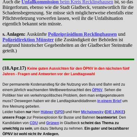
Auch die
Unfallkommission
beim Kreis Recklinghausen
ist, so das
Bürgerforum, ebenso wie die Stadt Gladbeck, verantwortlich für die
Schadensbegrenzung. Sie müsse sich möglicherweise ebenfalls eine
Pflichtverletzung vorwerfen lassen, weil ihr die Unfallsituation
eigentlich bekannt sein müsste.
s. Anlagen:
Auskünfte
Polizeipräsidium Recklinghausen
und
Polizeidirektion Münster
(die Zuständigkeit der Behörden ist
aufgrund historischer Gegebenheiten an der Gladbecker Steinstraße
geteilt.)
(18.Apr.17)
Keine guten Aussichten für den ÖPNV in den nächsten fünf
Jahren - Fragen und Antworten vor der Landtagswahl
Der permanente Kostenanstieg für die Nutzung von Bus und Bahn wird zu
einem jährlich wachsenden Wettbewerbsnachteil des
ÖPNV
. Sehen die
Politiker hier ein verkehrspolitisches Problem, dem man entgegensteuern
muss? Deswegen haben wir die LandtagskandidatInnen
in einem Brief
um
ihre Meinung gebeten.
Leider haben
nur
Herr
Hübner
(
SPD
)
und Herr
Michalowsky
(
DIE LINKE
)
unsere Frage
zur Preisexplosion für Busse und Bahnen
beantwortet
. Den
Kandidaten von
CDU
und
Grünen
in Gladbeck
scheint das Thema zu
unwichtig zu sein
, um dazu Stellung zu nehmen.
Ein guter und bezahlbarer
ÖPNV ist wohl nicht ihr Anliegen.