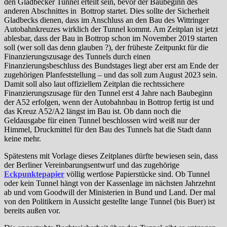
den Gladbecker Tunnel erteilt sein, bevor der Baubeginn des
anderen Abschnittes in Bottrop startet. Dies sollte der Sicherheit
Gladbecks dienen, dass im Anschluss an den Bau des Wittringer
Autobahnkreuzes wirklich der Tunnel kommt. Am Zeitplan ist jetzt
ablesbar, dass der Bau in Bottrop schon im November 2019 starten
soll (wer soll das denn glauben ?), der früheste Zeitpunkt für die
Finanzierungszusage des Tunnels durch einen
Finanzierungsbeschluss des Bundstages liegt aber erst am Ende der
zugehörigen Planfeststellung – und das soll zum August 2023 sein.
Damit soll also laut offiziellem Zeitplan die rechtssichere
Finanzierungszusage für den Tunnel erst 4 Jahre nach Baubeginn
der A52 erfolgen, wenn der Autobahnbau in Bottrop fertig ist und
das Kreuz A52/A2 längst im Bau ist. Ob dann noch die
Geldausgabe für einen Tunnel beschlossen wird weiß nur der
Himmel, Druckmittel für den Bau des Tunnels hat die Stadt dann
keine mehr.
Spätestens mit Vorlage dieses Zeitplanes dürfte bewiesen sein, dass
der Berliner Vereinbarungsentwurf und das zugehörige
Eckpunktepapier
völlig wertlose Papierstücke sind. Ob Tunnel
oder kein Tunnel hängt von der Kassenlage im nächsten Jahrzehnt
ab und vom Goodwill der Ministerien in Bund und Land. Der mal
von den Politikern in Aussicht gestellte lange Tunnel (bis Buer) ist
bereits außen vor.