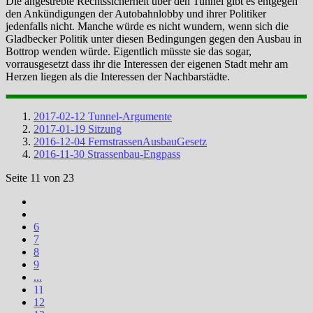
Die angestrebte Rechtssicherheit über den Tunnel gibt es entgegen
den Ankündigungen der Autobahnlobby und ihrer Politiker
jedenfalls nicht. Manche würde es nicht wundern, wenn sich die
Gladbecker Politik unter diesen Bedingungen gegen den Ausbau in
Bottrop wenden würde. Eigentlich müsste sie das sogar,
vorrausgesetzt dass ihr die Interessen der eigenen Stadt mehr am
Herzen liegen als die Interessen der Nachbarstädte.
2017-02-12 Tunnel-Argumente
2017-01-19 Sitzung
2016-12-04 FernstrassenAusbauGesetz
2016-11-30 Strassenbau-Engpass
Seite 11 von 23
6
7
8
9
...
11
12