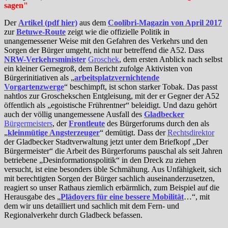
sagen
"
Der
Artikel (pdf hier)
aus dem
Coolibri-Magazin von April 2017
zur
Betuwe-Route
zeigt wie die offizielle Politik in
unangemessener Weise mit den Gefahren des Verkehrs und den
Sorgen der Bürger umgeht, nicht nur betreffend die A52. Dass
NRW-Verkehrsminister
Groschek
, dem ersten Anblick nach selbst
ein kleiner Gernegroß, dem Bericht zufolge Aktivisten von
Bürgerinitiativen als „
arbeitsplatzvernichtende
Vorgartenzwerge
“ beschimpft, ist schon starker Tobak. Das passt
nahtlos zur Groschekschen Entgleisung, mit der er Gegner der A52
öffentlich als „egoistische Frührentner“ beleidigt. Und dazu gehört
auch der völlig unangemessene Ausfall des
Gladbecker
Bürgermeisters
, der
Frontleute
des Bürgerforums durch den als
„
kleinmütige Angsterzeuger
“ demütigt. Dass der
Rechtsdirektor
der Gladbecker Stadtverwaltung jetzt unter dem Briefkopf „Der
Bürgermeister“ die Arbeit des Bürgerforums pauschal als seit Jahren
betriebene „Desinformationspolitik“ in den Dreck zu ziehen
versucht, ist eine besonders üble Schmähung. Aus Unfähigkeit, sich
mit berechtigten Sorgen der Bürger sachlich auseinanderzusetzen,
reagiert so unser Rathaus ziemlich erbärmlich, zum Beispiel auf die
Herausgabe des „
Plädoyers für eine bessere Mobilität
…“, mit
dem wir uns detailliert und sachlich mit dem Fern- und
Regionalverkehr durch Gladbeck befassen.