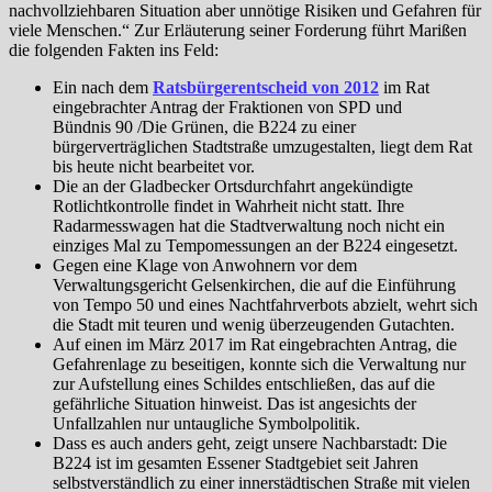
nachvollziehbaren Situation aber unnötige Risiken und Gefahren für
viele Menschen.“ Zur Erläuterung seiner Forderung führt Marißen
die folgenden Fakten ins Feld:
Ein nach dem
Ratsbürgerentscheid von 2012
im Rat
eingebrachter Antrag der Fraktionen von SPD und
Bündnis 90 /Die Grünen, die B224 zu einer
bürgerverträglichen Stadtstraße umzugestalten, liegt dem Rat
bis heute nicht bearbeitet vor.
Die an der Gladbecker Ortsdurchfahrt angekündigte
Rotlichtkontrolle findet in Wahrheit nicht statt. Ihre
Radarmesswagen hat die Stadtverwaltung noch nicht ein
einziges Mal zu Tempomessungen an der B224 eingesetzt.
Gegen eine Klage von Anwohnern vor dem
Verwaltungsgericht Gelsenkirchen, die auf die Einführung
von Tempo 50 und eines Nachtfahrverbots abzielt, wehrt sich
die Stadt mit teuren und wenig überzeugenden Gutachten.
Auf einen im März 2017 im Rat eingebrachten Antrag, die
Gefahrenlage zu beseitigen, konnte sich die Verwaltung nur
zur Aufstellung eines Schildes entschließen, das auf die
gefährliche Situation hinweist. Das ist angesichts der
Unfallzahlen nur untaugliche Symbolpolitik.
Dass es auch anders geht, zeigt unsere Nachbarstadt: Die
B224 ist im gesamten Essener Stadtgebiet seit Jahren
selbstverständlich zu einer innerstädtischen Straße mit vielen