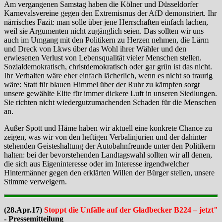
Am vergangenen Samstag haben die Kölner und Düsseldorfer
Karnevalsvereine gegen den Extremismus der AfD demonstriert. Ihr
närrisches Fazit: man solle über jene Herrschaften einfach lachen,
weil sie Argumenten nicht zugänglich seien. Das sollten wir uns
auch im Umgang mit den Politikern zu Herzen nehmen, die Lärm
und Dreck von Lkws über das Wohl ihrer Wähler und den
erwiesenen Verlust von Lebensqualität vieler Menschen stellen.
Sozialdemokratisch, christdemokratisch oder gar grün ist das nicht.
Ihr Verhalten wäre eher einfach lächerlich, wenn es nicht so traurig
wäre: Statt für blauen Himmel über der Ruhr zu kämpfen sorgt
unsere gewählte Elite für immer dickere Luft in unseren Siedlungen.
Sie richten nicht wiedergutzumachenden Schaden für die Menschen
an.
Außer Spott und Häme haben wir aktuell eine konkrete Chance zu
zeigen, was wir von den heftigen Verbalinjurien und der dahinter
stehenden Geisteshaltung der Autobahnfreunde unter den Politikern
halten: bei der bevorstehenden Landtagswahl sollten wir all denen,
die sich aus Eigeninteresse oder im Interesse irgendwelcher
Hintermänner gegen den erklärten Willen der Bürger stellen, unsere
Stimme verweigern.
(28.Apr.17)
Stoppt die Unfälle auf der Gladbecker B224 – jetz
t"
- Pressemitteilung