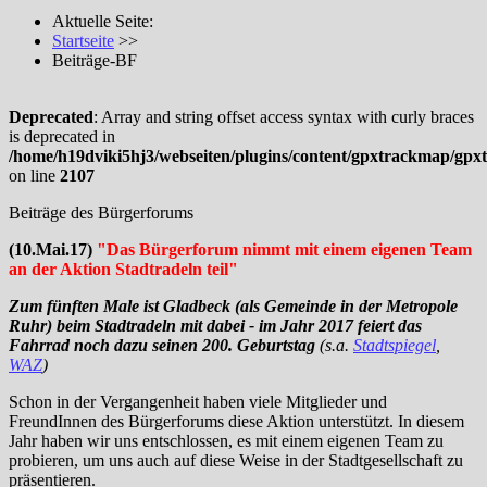
Aktuelle Seite:
Startseite
>>
Beiträge-BF
Deprecated
: Array and string offset access syntax with curly braces
is deprecated in
/home/h19dviki5hj3/webseiten/plugins/content/gpxtrackmap/gp
on line
2107
Beiträge des Bürgerforums
(10.Mai.17)
"Das Bürgerforum nimmt mit einem eigenen Team
an der Aktion Stadtradeln teil
"
Zum fünften Male ist Gladbeck (als Gemeinde in der Metropole
Ruhr) beim Stadtradeln mit dabei - im Jahr 2017 feiert das
Fahrrad noch dazu seinen 200. Geburtstag
(s.a.
Stadtspiegel
,
WAZ
)
Schon in der Vergangenheit haben viele Mitglieder und
FreundInnen des Bürgerforums diese Aktion unterstützt. In diesem
Jahr haben wir uns entschlossen, es mit einem eigenen Team zu
probieren, um uns auch auf diese Weise in der Stadtgesellschaft zu
präsentieren.