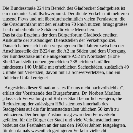
Die Bundesstraße 224 im Bereich des Gladbecker Stadtgebiets ist
ein markanter Unfallschwerpunkt. Der dichte Verkehr mit mehreren
tausend Pkws und mit überdurchschnittlich vielen Fernlastern, die
die Ortsdurchfahrt mit den erlaubten 70 km/h nutzen, bringt großes
Leid und erhebliche Schäden für viele Menschen.
Das ist das Ergebnis der dem Bürgerforum Gladbeck erteilten
Auskünfte der zuständigen Dienststellen der Verkehrspolizei.
Danach haben sich in den vergangenen fünf Jahren zwischen der
Anschlussstelle der B224 an die A2 im Süden und dem Übergang
der Bundesstraße auf die ausgebaute A52 im Nordosten (Höhe
Shell-Tankstelle) neben gemeldeten 238 leichten Unfällen
mindestens 140 Unfälle mit erheblichen Sachschäden, zusätzlich 49
Unfälle mit Verletzten, davon mit 13 Schwerverletzten, und ein
tödlicher Unfall ereignet.
„Angesichts dieser Situation ist es für uns nicht nachvollziehbar“,
erklärt der Vorsitzende des Bürgerforums, Dr. Norbert Marißen,
„dass sich Verwaltung und Rat der Stadt beharrlich weigern, die
Reduzierung der zulässigen Höchsttempos innerhalb des
Stadtgebiets auf die für Innenstadtstraßen üblichen 50 km/h zu
reduzieren. Der heutige Zustand mag zwar dem Fernverkehr
gefallen, für die Bürger der Stadt und viele Verkehrsteilnehmer
bedeutet das Festhalten an der aus den 1960er Jahren festgelegten,
für den damals wesentlich geringeren Verkehr vielleicht