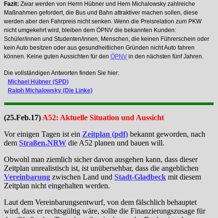
Fazit:
Zwar werden von Herrn Hübner und Hern Michalowsky zahlreiche
Maßnahmen gefordert, die Bus und Bahn attraktiver machen sollen, diese
werden aber den Fahrpreis nicht senken. Wenn die Preisrelation zum PKW
nicht umgekehrt wird, bleiben dem ÖPNV die bekannten Kunden:
Schüler/innen und Studenten/innen, Menschen, die keinen Führerschein oder
kein Auto besitzen oder aus gesundheitlichen Gründen nicht Auto fahren
können. Keine guten Aussichten für den
ÖPNV
in den nächsten fünf Jahren.
Die vollständigen Antworten finden Sie hier:
Michael Hübner (SPD)
Ralph Michalowsky (Die Linke)
(25.Feb.17)
A52: Aktuelle Situation und Aussicht
Vor einigen Tagen ist ein
Zeitplan (pdf)
bekannt geworden, nach
dem
Straßen.NRW
die A52 planen und bauen will.
Obwohl man ziemlich sicher davon ausgehen kann, dass dieser
Zeitplan unrealistisch ist, ist unübersehbar, dass die angeblichen
Vereinbarung
zwischen Land und
Stadt-Gladbeck
mit diesem
Zeitplan nicht eingehalten werden.
Laut dem Vereinbarungsentwurf, von dem fälschlich behauptet
wird, dass er rechtsgültig wäre, sollte die Finanzierungszusage für